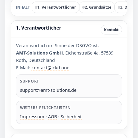
1. Verantwortlicher
2. Grundsätze
3. Daten
INHALT
1. Verantwortlicher
Kontakt
Verantwortlich im Sinne der DSGVO ist:
AMT-Solutions GmbH
, Eichenstraße 4a, 57539
Roth, Deutschland
E-Mail:
kontakt@lckd.one
SUPPORT
support@amt-solutions.de
WEITERE PFLICHTSEITEN
Impressum
·
AGB
·
Sicherheit