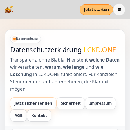
Jetzt starten
Datenschutz
Datenschutzerklärung
LCKD.ONE
Transparenz, ohne Blabla: Hier steht
welche Daten
wir verarbeiten,
warum
,
wie lange
und
wie
Löschung
in LCKD.ONE funktioniert. Für Kanzleien,
Steuerberater und Unternehmen, die Klartext
mögen.
Jetzt sicher senden
Sicherheit
Impressum
AGB
Kontakt